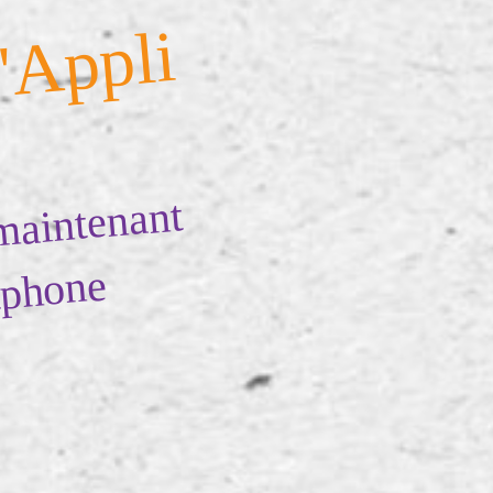
'Appli
maintenant
tphone