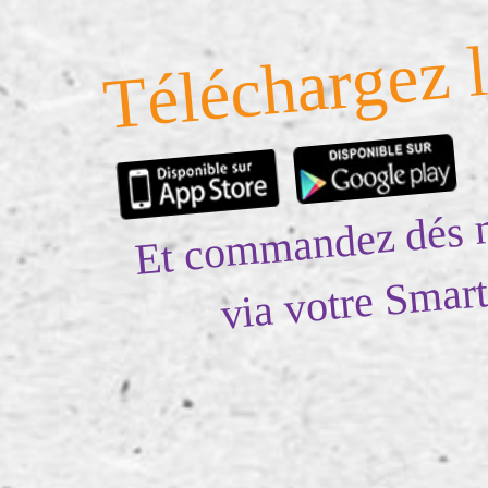
Téléchargez l
Et commandez dés 
via votre Smar