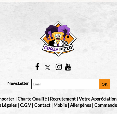
NewsLetter
OK
mporter
|
Charte Qualité
|
Recrutement
|
Votre Appréciation
 Légales
|
C.G.V
|
Contact
|
Mobile
|
Allergènes
|
Commander 