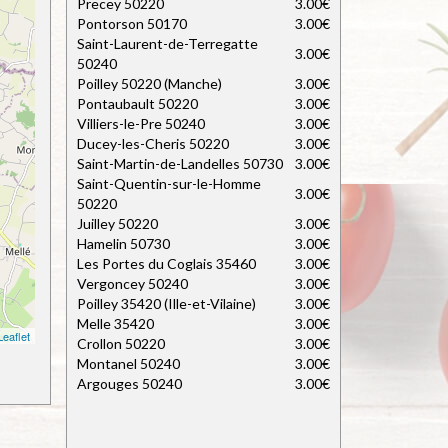
Precey 50220
3.00€
Pontorson 50170
3.00€
Saint-Laurent-de-Terregatte
3.00€
50240
Poilley 50220 (Manche)
3.00€
Pontaubault 50220
3.00€
Villiers-le-Pre 50240
3.00€
Ducey-les-Cheris 50220
3.00€
Saint-Martin-de-Landelles 50730
3.00€
Saint-Quentin-sur-le-Homme
3.00€
50220
Juilley 50220
3.00€
Hamelin 50730
3.00€
Les Portes du Coglais 35460
3.00€
Vergoncey 50240
3.00€
Poilley 35420 (Ille-et-Vilaine)
3.00€
Melle 35420
3.00€
Leaflet
Crollon 50220
3.00€
Montanel 50240
3.00€
Argouges 50240
3.00€