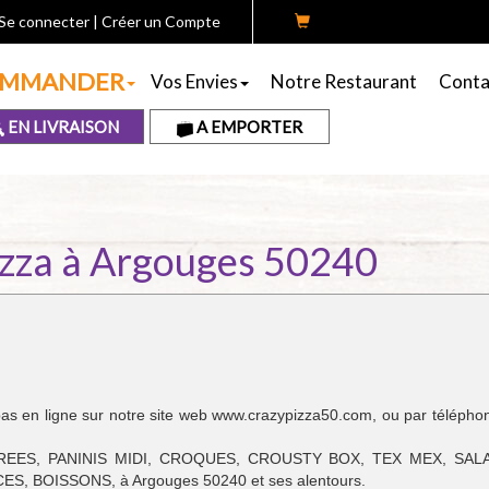
Se connecter
|
Créer un Compte
MMANDER
Vos Envies
Notre Restaurant
Conta
EN LIVRAISON
A EMPORTER
izza à Argouges 50240
 en ligne sur notre site web www.crazypizza50.com, ou par télépho
UCREES, PANINIS MIDI, CROQUES, CROUSTY BOX, TEX MEX, SAL
 BOISSONS, à Argouges 50240 et ses alentours.