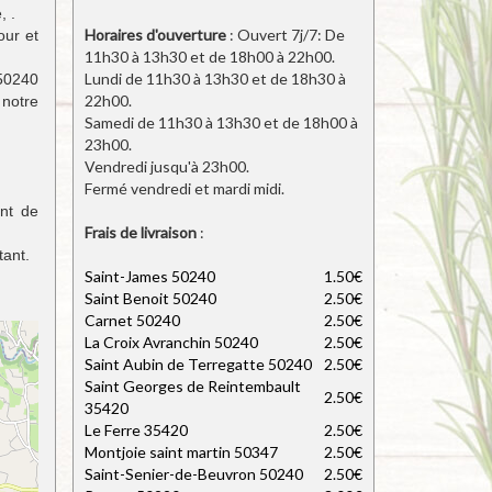
, .
Horaires d'ouverture
: Ouvert 7j/7: De
our et
11h30 à 13h30 et de 18h00 à 22h00.
Lundi de 11h30 à 13h30 et de 18h30 à
 50240
22h00.
 notre
Samedi de 11h30 à 13h30 et de 18h00 à
23h00.
Vendredi jusqu'à 23h00.
Fermé vendredi et mardi midi.
ant de
Frais de livraison
:
tant.
Saint-James 50240
1.50€
Saint Benoit 50240
2.50€
Carnet 50240
2.50€
La Croix Avranchin 50240
2.50€
Saint Aubin de Terregatte 50240
2.50€
Saint Georges de Reintembault
2.50€
35420
Le Ferre 35420
2.50€
Montjoie saint martin 50347
2.50€
Saint-Senier-de-Beuvron 50240
2.50€